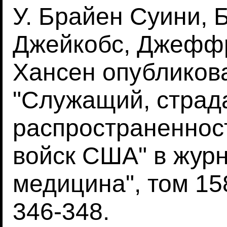
У. Брайен Суини, 
Джейкобс, Джеффр
Хансен опубликов
"Служащий, страд
распространеннос
войск США" в жур
медицина", том 158,
346-348.