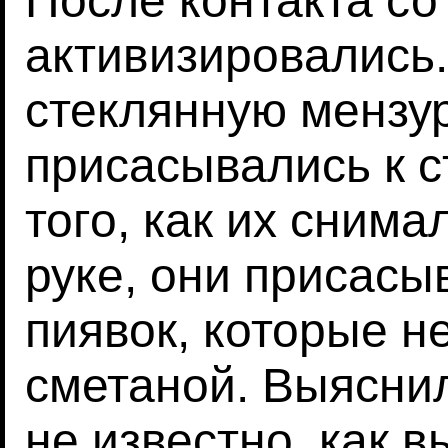
После контакта со
активизировались
стеклянную мензур
присасывались к с
того, как их снима
руке, они присасы
пиявок, которые н
сметаной. Выясни
не известно, как в