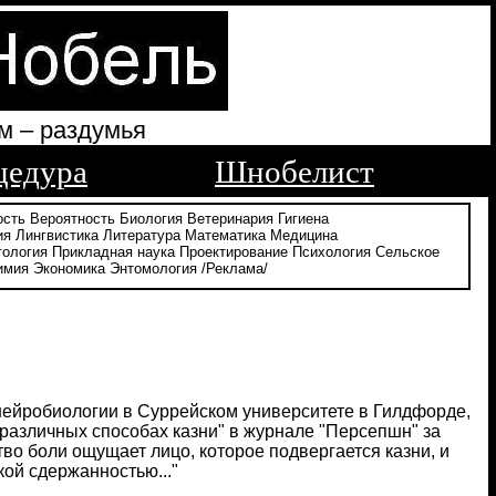
м – раздумья
цедура
Шнобелист
ость
Вероятность
Биология
Ветеринария
Гигиена
ия
Лингвистика
Литература
Математика
Медицина
тология
Прикладная наука
Проектирование
Психология
Сельское
имия
Экономика
Энтомология
/Реклама/
нейробиологии в Суррейском университете в Гилдфорде,
различных способах казни" в журнале "Персепшн" за
ество боли ощущает лицо, которое подвергается казни, и
кой сдержанностью..."