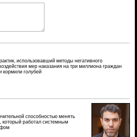
рактик, использовавший методы негативного
воздействия мер наказания на три миллиона граждан
 и кормили голубей
ючительной способностью менять
, который работал системным
афом