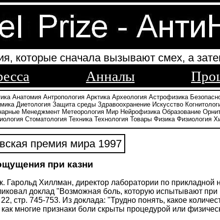
ия, которые сначала вызывают смех, а зате
ресса
Анналы
Про
тика
Анатомия
Антропология
Арктика
Археология
Астрофизика
Безопасн
амика
Диетология
Защита среды
Здравоохранение
Искусство
Когнитолог
нарные
Менеджмент
Метеорология
Мир
Нейрофизика
Образование
Орни
иология
Стоматология
Техника
Технология
Товары
Физика
Физиология
Х
вская премия мира 1997
щущения при казни
к. Гарольд Хиллман, директор лаборатории по прикладной 
ликовал доклад "Возможная боль, которую испытывают при 
 22, стр. 745-753. Из доклада: "Трудно понять, какое колич
ак как многие признаки боли скрыты процедурой или физичес