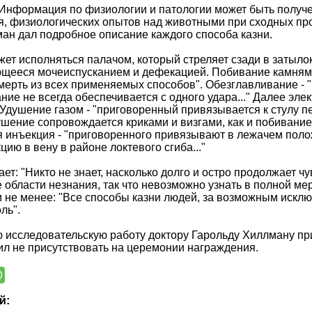
"Информация по физиологии и патологии может быть получ
, физиологических опытов над животными при сходных про
ан дал подробное описание каждого способа казни.
жет исполняться палачом, который стреляет сзади в затыло
ееся мочеиспусканием и дефекацией. Побивание камнями -
ерть из всех применяемых способов". Обезглавливание - "
ние не всегда обеспечивается с одного удара..." Далее эл
Удушение газом - "приговоренный привязывается к стулу п
душение сопровождается криками и визгами, как и побивание
 инъекция - "приговоренного привязывают в лежачем полож
ию в вену в районе локтевого сгиба..."
ает: "Никто не знает, насколько долго и остро продолжает 
 области незнания, так что невозможно узнать в полной м
м не менее: "Все способы казни людей, за возможным исклю
ль".
 исследовательскую работу доктору Гарольду Хиллману пр
л не присутствовать на церемонии награждения.
й: