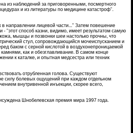
ена из наблюдений за приговоренными, посмертного
цедурах и из литературы по медицине катастроф".
к в направлении лицевой части..." Затем повешение
 "этот способ казни, видимо, имеет результатом самую
кожа, мышцы и позвонки шеи настолько прочны, что
ектрический стул, сопровождающийся мочеиспусканием и
еред баком с серной кислотой в воздухонепроницаемой
 камнями, как и обезглавливание. В самом конце
ении к каталке, и опытная медсестра или техник
чувствовать отрубленная голова. Существуют
ере силу болевых ощущений при каждом отдельном
чением внутривенной инъекции, скорее всего,
исуждена Шнобелевская премия мира 1997 года.