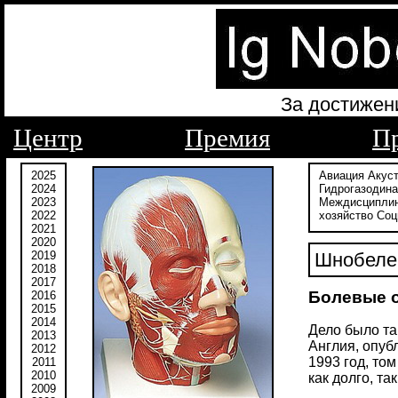
За достижен
Центр
Премия
П
2025
Авиация
Акус
2024
Гидрогазодин
2023
Междисципли
2022
хозяйство
Соц
2021
2020
2019
Шнобеле
2018
2017
Болевые о
2016
2015
2014
Дело было та
2013
Англия, опуб
2012
1993 год, том
2011
2010
как долго, т
2009