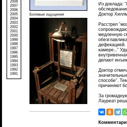
2008
Из доклада: 
2007
обследования
2006
Доктор Хиллм
2005
Болевые ощущения
2004
2003
Расстрел "мо
2002
сопровождающ
2001
медленную см
2000
обезглавлива
1999
1998
дефекацией. 
1997
камере..." У
1996
внутривенная
1995
делают инъекц
1994
1993
1992
Доктор отмеч
1991
значительные
способе". Те
причиняют бо
За громадную
Лауреат реши
Комментари