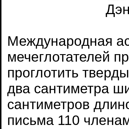
Дэ
Международная а
мечеглотателей пр
проглотить тверды
два сантиметра ш
сантиметров длин
письма 110 члена