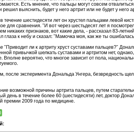
омаются. Есть мнение, что пальцы могут совсем отвалиться.
 решил выяснить, будет у него артрит или не будет у него а
в течение шестидесяти лет он хрустел пальцами левой кист
кое для сравнения. "И вот через шестьдесят лет я посмотр
ем никаких признаков, вот какие дела, - рассказал 83-летни
л глаза к небу и сказал: "Мамочка моя, как же ты ошибалась!
ье "Приводит ли к артриту хруст суставами пальцев?" Донал
нной привычкой шелкать суставами и артритом нет, однак
. Вполне вероятно, что многое зависит от пола, национальн
туемого.
м, после эксперимента Дональда Унгера, безвредность щел
ние возможной причины артрита пальцев, путем старательно
ый день в течение более 60 (шестидесяти) лет, доктор Дона
 премии 2009 года по медицине.
й: