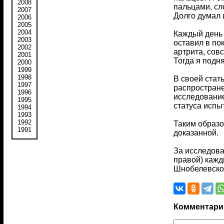
2008
пальцами, сл
2007
Долго думал и
2006
2005
2004
Каждый день 
2003
оставил в по
2002
артрита, совс
2001
Тогда я подня
2000
1999
1998
В своей стат
1997
распростране
1996
исследование
1995
статуса испы
1994
1993
1992
Таким образо
1991
доказанной.
За исследова
правой) кажд
Шнобелевской
Комментари