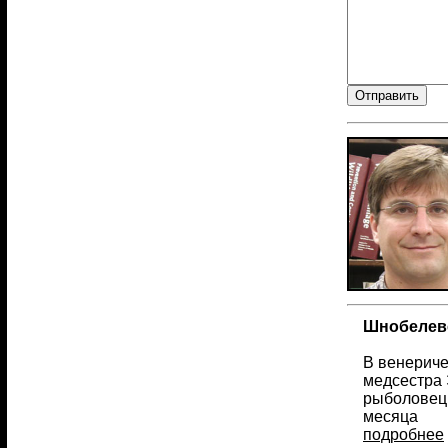
Шнобелевс
В венериче
медсестра 
рыболовецк
месяца
подробнее