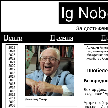
За достижен
Центр
Премия
П
2025
Авиация
Акус
2024
Гидрогазодин
2023
Междисципли
2022
хозяйство
Соц
2021
2020
2019
Шнобелев
2018
2017
Безвредно
2016
2015
2014
Доктор Донал
2013
в журнале "Ар
2012
2011
Дональд Унгер
2010
Артрит - общ
2009
пальцев. И е