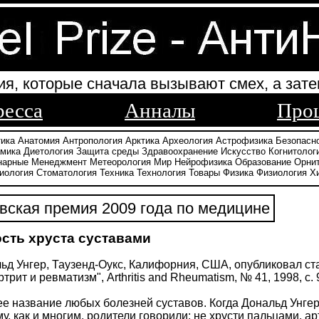
ия, которые сначала вызывают смех, а зате
ресса
Анналы
Про
тика
Анатомия
Антропология
Арктика
Археология
Астрофизика
Безопасн
амика
Диетология
Защита среды
Здравоохранение
Искусство
Когнитолог
нарные
Менеджмент
Метеорология
Мир
Нейрофизика
Образование
Орни
иология
Стоматология
Техника
Технология
Товары
Физика
Физиология
Х
ская премия 2009 года по медицине
сть хруста суставами
ьд Унгер, Таузенд-Оукс, Калифорния, США, опубликовал ста
трит и ревматизм", Arthritis and Rheumatism, № 41, 1998, c. 
ее название любых болезней суставов. Когда Дональд Унгер
му, как и многим, родители говорили: не хрусти пальцами, а