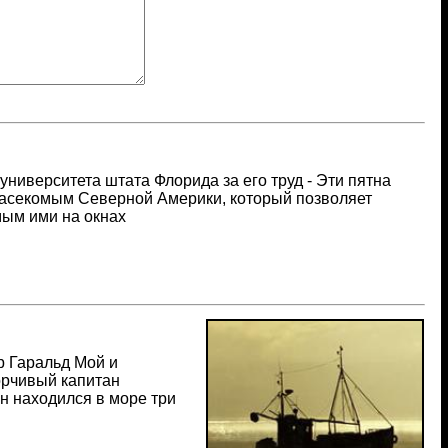
ниверситета штата Флорида за его труд - Эти пятна
насекомым Северной Америки, который позволяет
ым ими на окнах
р Гаральд Мой и
орчивый капитан
н находился в море три