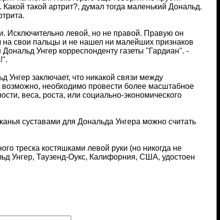
 Какой такой артрит?, думал тогда маленький Дональд.
ртрита.
и. Исключительно левой, но не правой. Правую он
ел на свои пальцы и не нашел ни малейших признаков
й Дональд Унгер корреспонденту газеты "Гардиан". -
".
ьд Унгер заключает, что никакой связи между
о, возможно, необходимо провести более масштабное
ости, веса, роста, или социально-экономического
канья суставами для Дональда Унгера можно считать
го треска костяшками левой руки (но никогда не
льд Унгер, Таузенд-Оукс, Калифорния, США, удостоен