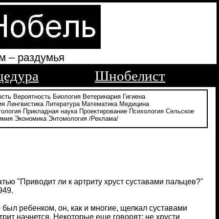
м – раздумья
цедура
Шнобелист
ость
Вероятность
Биология
Ветеринария
Гигиена
ия
Лингвистика
Литература
Математика
Медицина
тология
Прикладная наука
Проектирование
Психология
Сельское
имия
Экономика
Энтомология
/Реклама/
тью "Приводит ли к артриту хруст суставами пальцев?"
949.
 был ребенком, он, как и многие, щелкал суставами
ртрит начнется. Некоторые еще говорят: не хрусти