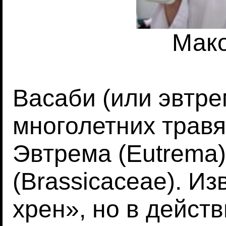
Мак
Васаби (или эвтре
многолетних трав
Эвтрема (Eutrema
(Brassicaceae). Из
хрен», но в дейст