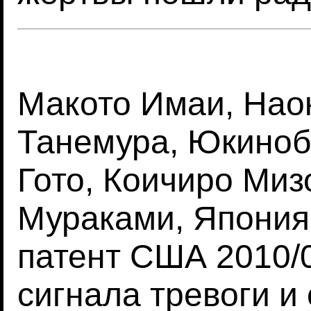
Макото Имаи, Нао
Танемура, Юкиноб
Гото, Коичиро Миз
Мураками, Япония,
патент США 2010/0
сигнала тревоги и