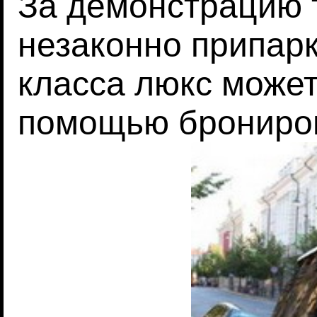
За демонстрацию т
незаконно припар
класса люкс може
помощью брониров