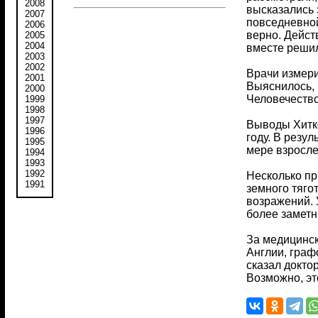
2008
высказались 
2007
повседневной
2006
верно. Дейст
2005
2004
вместе решил
2003
2002
Врачи измери
2001
Выяснилось, 
2000
Человечество
1999
1998
1997
Выводы Хитко
1996
году. В резул
1995
мере взрослен
1994
1993
1992
Несколько пр
1991
земного тяго
возражений. 
более заметн
За медицинс
Англии, граф
сказал докто
Возможно, эт