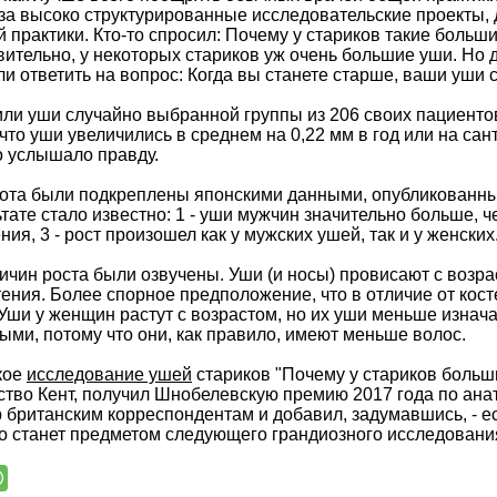
за высоко структурированные исследовательские проекты,
 практики. Кто-то спросил: Почему у стариков такие больш
вительно, у некоторых стариков уж очень большие уши. Но 
и ответить на вопрос: Когда вы станете старше, ваши уши 
ли уши случайно выбранной группы из 206 своих пациентов
что уши увеличились в среднем на 0,22 мм в год или на сан
 услышало правду.
та были подкреплены японскими данными, опубликованным
ьтате стало известно: 1 - уши мужчин значительно больше, ч
ия, 3 - рост произошел как у мужских ушей, так и у женских
ичин роста были озвучены. Уши (и носы) провисают с возра
тения. Более спорное предположение, что в отличие от кос
Уши у женщин растут с возрастом, но их уши меньше изнача
ыми, потому что они, как правило, имеют меньше волос.
кое
исследование ушей
стариков "Почему у стариков больши
ство Кент, получил Шнобелевскую премию 2017 года по анато
р британским корреспондентам и добавил, задумавшись, - ес
о станет предметом следующего грандиозного исследовани