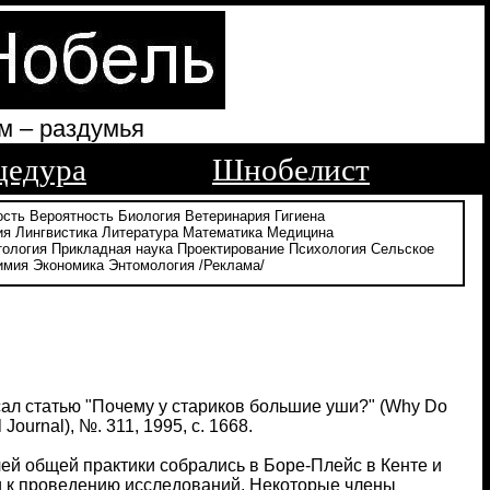
м – раздумья
цедура
Шнобелист
ость
Вероятность
Биология
Ветеринария
Гигиена
ия
Лингвистика
Литература
Математика
Медицина
тология
Прикладная наука
Проектирование
Психология
Сельское
имия
Экономика
Энтомология
/Реклама/
исал статью "Почему у стариков большие уши?" (Why Do
ournal), №. 311, 1995, с. 1668.
чей общей практики собрались в Боре-Плейс в Кенте и
и к проведению исследований. Некоторые члены