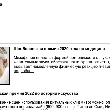
й:
Шнобелевская премия 2020 года по медицине
Мизофония является формой нетерпимости к звукам,
жевательные звуки, обрезают ногти, храпят, свистя
вызывает немедленную физическую реакцию гневом
подробнее
кая премия 2022 по истории искусства
вание сцен использования ритуальных клизм (возможно, о
сического периода майя (600–900 гг н.э.), Питер де Смет, 