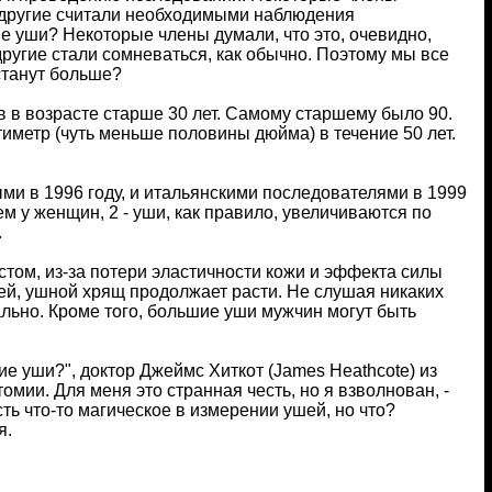
 другие считали необходимыми наблюдения
ие уши? Некоторые члены думали, что это, очевидно,
другие стали сомневаться, как обычно. Поэтому мы все
станут больше?
 в возрасте старше 30 лет. Самому старшему было 90.
тиметр (чуть меньше половины дюйма) в течение 50 лет.
и в 1996 году, и итальянскими последователями в 1999
ем у женщин, 2 - уши, как правило, увеличиваются по
.
стом, из-за потери эластичности кожи и эффекта силы
тей, ушной хрящ продолжает расти. Не слушая никаких
льно. Кроме того, большие уши мужчин могут быть
е уши?", доктор Джеймс Хиткот (James Heathcote) из
мии. Для меня это странная честь, но я взволнован, -
ть что-то магическое в измерении ушей, но что?
я.