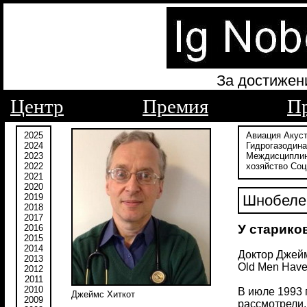
За достижен
Центр
Премия
П
2025
Авиация
Акус
2024
Гидрогазодин
2023
Междисципли
2022
хозяйство
Соц
2021
2020
2019
Шнобелев
2018
2017
У старико
2016
2015
2014
Доктор Джейм
2013
Old Men Have 
2012
2011
2010
В июле 1993 
Джеймс Хиткот
2009
рассмотрели,