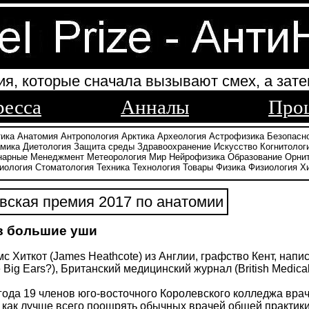
ия, которые сначала вызывают смех, а зате
ресса
Анналы
Про
тика
Анатомия
Антропология
Арктика
Археология
Астрофизика
Безопасн
амика
Диетология
Защита среды
Здравоохранение
Искусство
Когнитолог
нарные
Менеджмент
Метеорология
Мир
Нейрофизика
Образование
Орни
иология
Стоматология
Техника
Технология
Товары
Физика
Физиология
Х
ская премия 2017 по анатомии
в большие уши
с Хиткот (James Heathcote) из Англии, графство Кент, нап
Big Ears?), Британский медицинский журнал (British Medical J
года 19 членов юго-восточного Королевского колледжа вра
 как лучше всего поощрять обычных врачей общей практик