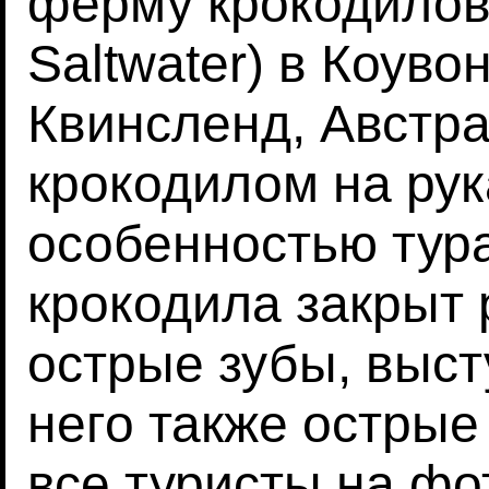
ферму крокодилов
Saltwater) в Коув
Квинсленд, Австра
крокодилом на рук
особенностью тура
крокодила закрыт 
острые зубы, выст
него также острые
все туристы на фо