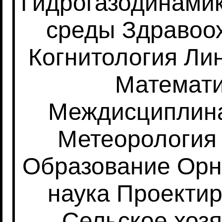
Гидрогазодинами
среды
Здравоо
Когнитология
Лин
Математ
Междисциплин
Метеорология
Образование
Орн
наука
Проекти
Сельское хоз