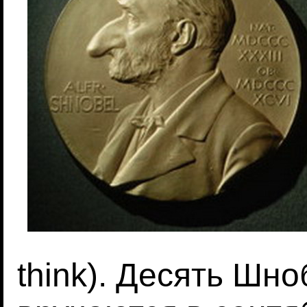
think). Десять Шн